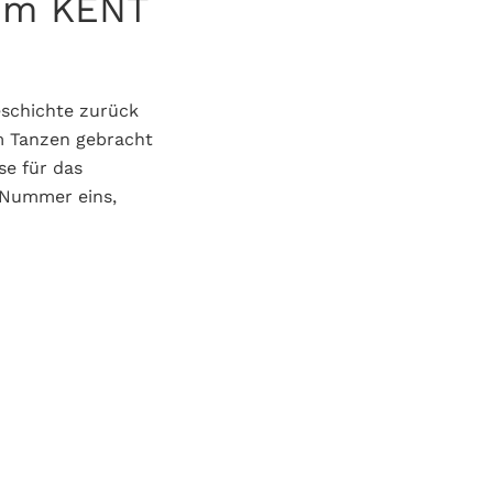
 im KENT
eschichte zurück
m Tanzen gebracht
ise für das
 Nummer eins,