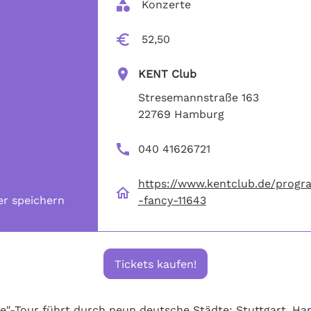
 Konzerte
 52,50
KENT Club
Stresemannstraße 163
22769 Hamburg
040 41626721
https://www.kentclub.de/progr
er speichern
-fancy-11643
Tickets kaufen!
e"-Tour führt durch neun deutsche Städte: Stuttgart, Ham