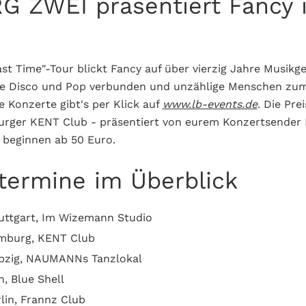
 ZWEI präsentiert Fancy
ast Time"-Tour blickt Fancy auf über vierzig Jahre Musikg
 die Disco und Pop verbunden und unzählige Menschen zu
ie Konzerte gibt's per Klick auf
www.lb-events.de
. Die Pre
rger KENT Club - präsentiert von eurem Konzertsender
beginnen ab 50 Euro.
termine im Überblick
tuttgart, Im Wizemann Studio
amburg, KENT Club
eipzig, NAUMANNs Tanzlokal
n, Blue Shell
rlin, Frannz Club