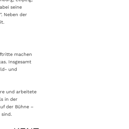
abei seine
e". Neben der
t.
ftritte machen
kas. Insgesamt
old- und
re und arbeitete
s in der
auf der Bühne –
 sind.