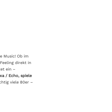
he Music! Ob im
eeling direkt in
et ein –
xa / Echo, spiele
ichtig viele 80er –