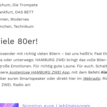
ochum, Die Trompete
rankfurt, DAS BETT
remen, Modernes
ünchen, Technikum
viele 80er!
osender mit richtig vielen 80ern – bei uns heißt’s: Feel t
a oder unterwegs: HAMBURG ZWEI bringt das volle 80er-F
 große Emotionen. Für richtig gute Laune. Für euch. Schalt
sere
kostenlose HAMBURG ZWEI App
, mit dem Befehl
Ale
ber euren Smartspeaker oder direkt hier im
Webradio
. R
ZWEI. Radio an!
Nonstop eure Lieblingssongs