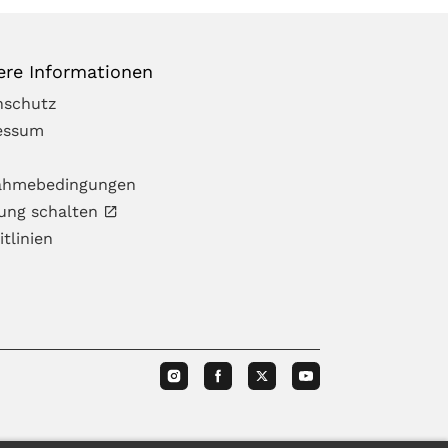
ere Informationen
nschutz
essum
nahmebedingungen
ung schalten
itlinien